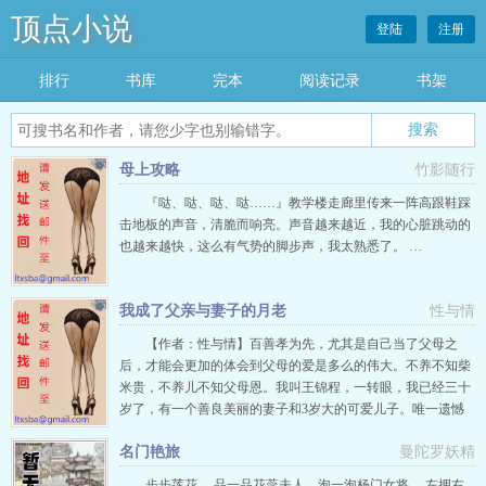
顶点小说
登陆
注册
排行
书库
完本
阅读记录
书架
搜索
母上攻略
竹影随行
『哒、哒、哒、哒……』教学楼走廊里传来一阵高跟鞋踩
击地板的声音，清脆而响亮。声音越来越近，我的心脏跳动的
也越来越快，这么有气势的脚步声，我太熟悉了。 …
我成了父亲与妻子的月老
性与情
【作者：性与情】百善孝为先，尤其是自己当了父母之
后，才能会更加的体会到父母的爱是多么的伟大。不养不知柴
米贵，不养儿不知父母恩。我叫王锦程，一转眼，我已经三十
岁了，有一个善良美丽的妻子和3岁大的可爱儿子。唯一遗憾
的就是在我26岁的时候，我还没有结婚的时候，48岁的母亲就
名门艳旅
曼陀罗妖精
患淋巴癌去世了，扔下了我和我50岁的父亲，让我还没有来得
及为母亲尽孝。母亲去世一年后，我和我的大学同学相恋了整
步步莲花。 品一品花蕊夫人，泡一泡杨门女将。 左拥右