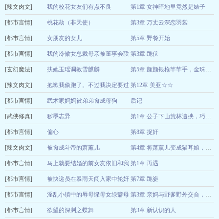
[辣文肉文]
妈妈您又胖咯
我的校花女友们有点不良
第1章 女神暗地里竟然是婊子
08-05
[都市言情]
暗影之主
桃花劫（非天使）
第3章 万丈云深恋羽裳
08-05
[都市言情]
非天使
女朋友的女儿
第5章 野餐开始
08-05
[都市言情]
lisa
我的冷傲女总裁母亲被董事会联
第3章 跪伏
08-05
[玄幻魔法]
手做局，我在监控室看着她穿黑
扶她玉瑶调教雪麒麟
张小凡
08-05
第5章 颤颤银枪芊芊手，金珠玉露尽入口
[辣文肉文]
佚名
丝跪下签字
抱歉我偷跑了。不过我决定要过
第12章 美亚☆☆
08-05
[都市言情]
着色色的生活。
武术家妈妈被弟弟肏成母狗
后记
佐々木かず
08-05
[武侠修真]
21smoonm
秽墨志异
08-05
第1章 公子下山荒林遭挟，巧遇名器暖春融雪
[都市言情]
莽夫劲大
偏心
第8章 捉奸
08-05
[辣文肉文]
21smoonm
被肏成斗帝的萧薰儿
08-05
第4章 将萧薰儿变成猫耳娘，亲吻玩虐着胴体各处，啃咬着两座奶子，抠挖着萧薰儿屁眼的同时，鸡巴插入骚屄里狠干，忽然强行顶进肛门，干的萧薰儿欲仙欲死…
[都市言情]
烟云
马上就要结婚的前女友依旧和我
第1章 再遇
08-05
[都市言情]
纠缠不休
被快递员在暴雨天闯入家中轮奸
第7章 跪姿
暗影之主
08-05
[都市言情]
调教的高冷绝美母亲
淫乱小镇中的辱母绿母女绿癖母
张小凡
08-05
第3章 亲妈与野爹野外交合，你被拴在路灯旁卖屄赚钱并将钱全部上贡。
[都市言情]
狗少女的受虐幸福日常
欲望的深渊之蝶舞
第3章 新认识的人
不想吃青椒
08-05