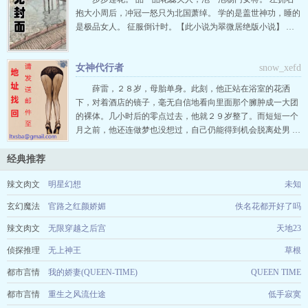
整七年的女友曲颖结婚…
抱大小周后，冲冠一怒只为北国萧绰。 学的是盖世神功，睡的
是极品女人。 征服倒计时。【此小说为翠微居绝版小说】 …
女神代行者
snow_xefd
薛雷，２８岁，母胎单身。此刻，他正站在浴室的花洒
下，对着酒店的镜子，毫无自信地看向里面那个臃肿成一大团
的裸体。几小时后的零点过去，他就２９岁整了。而短短一个
月之前，他还连做梦也没想过，自己仍能得到机会脱离处男 …
经典推荐
辣文肉文
明星幻想
未知
玄幻魔法
官路之红颜娇媚
佚名花都开好了吗
辣文肉文
无限穿越之后宫
天地23
侦探推理
无上神王
草根
都市言情
我的娇妻(QUEEN-TIME)
QUEEN TIME
都市言情
重生之风流仕途
低手寂寞