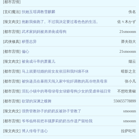
[都市言情]
我的冷傲女总裁母亲被董事会联手做局，我在监控室看着她穿黑丝跪下签字
[玄幻魔法]
扶她玉瑶调教雪麒麟
佚名
[辣文肉文]
抱歉我偷跑了。不过我决定要过着色色的生活。
佐々木かず
张小凡
[都市言情]
武术家妈妈被弟弟肏成母狗
21smoonm
[武侠修真]
秽墨志异
莽夫劲大
[都市言情]
偏心
21smoonm
[辣文肉文]
被肏成斗帝的萧薰儿
烟云
[都市言情]
马上就要结婚的前女友依旧和我纠缠不休
暗影之主
[都市言情]
被快递员在暴雨天闯入家中轮奸调教的高冷绝美母亲
张小凡
[都市言情]
淫乱小镇中的辱母绿母女绿癖母狗少女的受虐幸福日常
不想吃青椒
[都市言情]
欲望的深渊之蝶舞
556655778899
[辣文肉文]
强势管教孙子的奶奶反被孙子管教了
smoonm
[都市言情]
爷爷临终前把丰骚萝莉奶奶当作遗产留给我
smoonm
[辣文肉文]
博人传母子连心
拉萨吐司