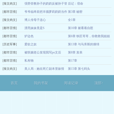
[辣文肉文]
556655778899
强势管教孙子的奶奶反被孙子管
后记：宿命
08-05
[都市言情]
教了
爷爷临终前把丰骚萝莉奶奶当作
第3章 秘密
smoonm
08-05
[辣文肉文]
遗产留给我
博人传母子连心
全1章
smoonm
08-05
[都市言情]
拉萨吐司
漂亮妹妹竟是S
第10章 被看着自慰
08-05
[都市言情]
麒缘
炉边色
第6章 铁匠哥哥，你救救我姐姐
08-05
[历史军事]
白天玛奇朵
爱欲之奴
第13章 与马库斯的缠绵
08-05
[都市言情]
时节
被联姻老公发现我写po文后
第8章 发表
08-05
[都市言情]
要和前任搞四爱
私有物
第17章
08-05
[辣文肉文]
高文羡
美人局：她在死亡副本里纵情
第15章 第七码头
08-05
广陵小娘子
08-05
首页
我的书架
阅读记录
顶部↑