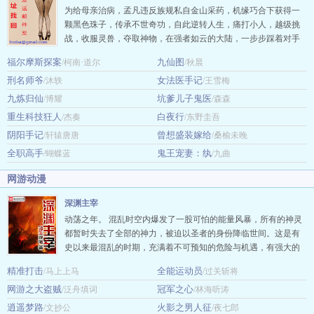
为给母亲治病，孟凡违反族规私自金山采药，机缘巧合下获得一
颗黑色珠子，传承不世奇功，自此逆转人生，痛打小人，越级挑
战，收服灵兽，夺取神物，在强者如云的大陆，一步步踩着对手
的鲜血逆天成神！ ()为您奉献《无上神王》 …
福尔摩斯探案
九仙图
/柯南·道尔
/秋晨
刑名师爷
女法医手记
/沐轶
/王雪梅
九炼归仙
坑爹儿子鬼医
/博耀
/森森
重生科技狂人
白夜行
/杰奏
/东野圭吾
阴阳手记
曾想盛装嫁给
/轩辕唐唐
/桑榆未晚
全职高手
鬼王宠妻：纨
/蝴蝶蓝
/九曲
网游动漫
深渊主宰
动荡之年。 混乱时空内爆发了一股可怕的能量风暴，所有的神灵
都暂时失去了全部的神力，被迫以圣者的身份降临世间。这是有
史以来最混乱的时期，充满着不可预知的危险与机遇，有强大的
诸神陨落，也有卑微的凡人封神，无处不在的混乱厮杀波及整个
精准打击
全能运动员
/马上上马
/过关斩将
多元宇宙。 圣者多如狗，巫妖遍地走。 在这前所未有的动荡时期
网游之大盗贼
冠军之心
/泛舟填词
到来之前，一个名为索伦的少年也开始了他的异界之旅。
/林海听涛
……………… 1、原名叫做《妹妹是恐惧大魔王》，因为许多人
逍遥梦路
火影之男人征
/文抄公
/夜七郎