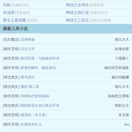
表…
剑娘
网游之全球在
/沧澜波涛短
/笙箫剑客
绝顶唐门
网游之倒行逆
/果味喵
/张扬的五月
重生之最强魔
网游之三国王
/菜菜阿
/想枕头的瞌睡
最新入库小说
[玄幻魔法]
花洞奇缘
猫九大大
[都市言情]
沉沦之环
欲海生辉
[都市言情]
春日祈愿：与妹妹的时光
三喵酱☆
[都市言情]
薪资到账时，她在身边
疯狂码字的咸鱼
[辣文肉文]
裸马假日
威尔玛丽娜
[辣文肉文]
磨坊 第二部
猫九大大
[都市言情]
乖妈妈才是好妈妈
妈妈您又胖咯
[辣文肉文]
我的校花女友们有点不良
暗影之主
[都市言情]
桃花劫（非天使）
非天使
[都市言情]
女朋友的女儿
lisa