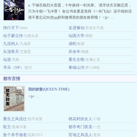
x. 千锤百炼烈火雷霆，十年换得一剑光寒。 潜牙伏爪百般忍受，
只为今朝一飞冲霄！ 各位书友要是觉得《一剑飞仙》还不错的话
请不要忘记向您qq群和微博里的朋友推荐哦！ </p> …
侠行天下
走进修仙
/zhttty
/吾道长不孤
仙子蒙尘传
仙国大帝
/九根头发
/观棋
九流闲人
成蛇
/九城君
/船家
头顶青天
庆余年
/艾露恩
/猫腻
仙逆
重生左唯
/耳根
/沧澜止戈
寻乐（NP）
拳镇山河
/揽月
/梦入神机
都市言情
我的娇妻(QUEEN-TIME)
</p> …
重生之风流仕
桃花村的女人
/低手寂寞
/17楼
歌王
都市奇门医圣
/葱爆洋葱
/一念
捡个杀手做老
官场之风流人
/花刺1913
/更俗