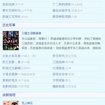
龙纹战神
丁二狗的猎艳
/苏月夕
/钓人的鱼
重生完美时代
极品全能学生
/公子不歌
/花都大少
新编三宝局长
最强神医混都
/admin
/九歌
历史军事
三国之召唤猛将
关公战秦琼，我看行！ 穿越成被废的汉少帝刘辨，开始了艰难的
三国历程。没地盘没兵马没人才，又有什么关系，我有超级召唤
系统，历史猛将任我差遣！ 别给我提虎牢关三英战吕布，我给你
召唤个武悼天王+李存孝+李元霸的超级组合，能否一战？你要派
火影之奈良鹿
帝王时代
/小猪儿（辉）
/爱在帝国
五虎上将、五子良将一块来，那劳资就放个大招，召唤个孙猴子
邪王追妻：废
三国战神
/苏小暖
分分钟钟给你秒成渣！ 什么，虚构人物不能召唤？那你给我等
/风中啸
着，朕先去看看说明书怎么写的…… …
民国之文豪崛
大清隐龙
/王梓钧
/心净
大唐贞观第一
胡雪岩全传
/危险的世界
/高阳
唐朝好地主
大明望族
/木子蓝色
/雁九
花豹突击队
懒散初唐
/竹香书屋
/北冥老鱼
侦探推理
无上神王