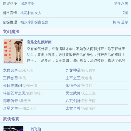
网游动漫
深渊主宰
诸生浮屠
都市言情
桃花村的女人
17楼
侦探推理
福尔摩斯探案全集
柯南·道尔
玄幻魔法
官路之红颜娇媚
空有帅气外表，空有满腹才华，不如别人两腿打开！陈宇轩终于
明白，要走上官路，必须要敞开自己的身心，打开自己的双腿！
终于，可爱萝莉，女王贵妇，御姐熟女，清纯校花，都到了他的
碗里面 ()为您奉献《官路之红颜娇媚》 …
龙血武帝
九龙神鼎
/流水无痕
/苍天霸主
三界独尊
主宰之王
/犁天
/快餐店
长日光阴(H
永恒圣帝
/乱作一团
/千寻月
斗破苍穹之无
灭世武修
/夜雨闻铃0
/天上无鱼
都市传奇-续
八荒剑神
/无天
/云泪天雨
众星之主
太古至尊
/一伤二十八
/两处闲愁
武侠修真
一剑飞仙