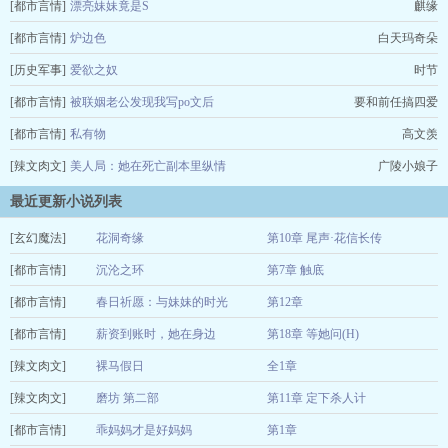
[都市言情]
漂亮妹妹竟是S
麒缘
[都市言情]
炉边色
白天玛奇朵
[历史军事]
爱欲之奴
时节
[都市言情]
被联姻老公发现我写po文后
要和前任搞四爱
[都市言情]
私有物
高文羡
[辣文肉文]
美人局：她在死亡副本里纵情
广陵小娘子
最近更新小说列表
[玄幻魔法]
花洞奇缘
第10章 尾声·花信长传
[都市言情]
猫九大大
沉沦之环
第7章 触底
08-05
[都市言情]
欲海生辉
春日祈愿：与妹妹的时光
第12章
08-05
[都市言情]
三喵酱☆
薪资到账时，她在身边
第18章 等她问(H)
08-05
[辣文肉文]
疯狂码字的咸鱼
裸马假日
全1章
08-05
[辣文肉文]
威尔玛丽娜
磨坊 第二部
第11章 定下杀人计
08-05
[都市言情]
猫九大大
乖妈妈才是好妈妈
第1章
08-05