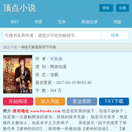
顶点小说
登陆
注册
排行
书库
完本
阅读记录
书架
搜索
顶点小说
> 神级天赋最新章节列表
作 者：
长歌扬
类 别：网游动漫
状 态：连载
最后更新：2017-04-19 00:03:46
字 数：
504 万
开始阅读
加入书架
直达底部
TXT下载
简介:
发布地址 www.ltxsdz.com
他是贫民窟的孩子，但他不缺妹子；
他是第一次接触网游的菜鸟，但他的技术无敌； 他是功夫高手，他是
杨氏太极传人，他是杀手之王的弟子…… 系统提示 “由于您接受了终
极任务【诸神的回归】，获得唯一终极技能【诸神的祝福】。” 【诸