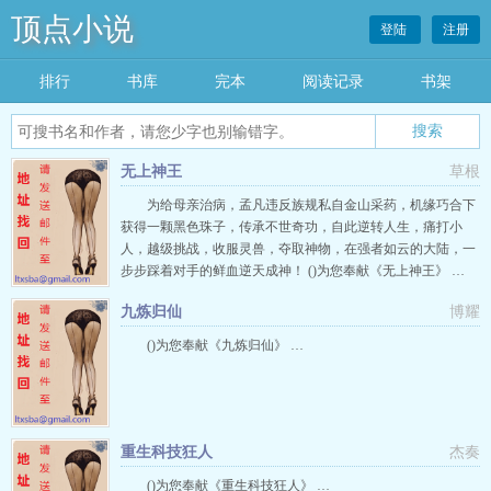
顶点小说
登陆
注册
排行
书库
完本
阅读记录
书架
搜索
无上神王
草根
为给母亲治病，孟凡违反族规私自金山采药，机缘巧合下
获得一颗黑色珠子，传承不世奇功，自此逆转人生，痛打小
人，越级挑战，收服灵兽，夺取神物，在强者如云的大陆，一
步步踩着对手的鲜血逆天成神！ ()为您奉献《无上神王》 …
九炼归仙
博耀
()为您奉献《九炼归仙》 …
重生科技狂人
杰奏
()为您奉献《重生科技狂人》 …