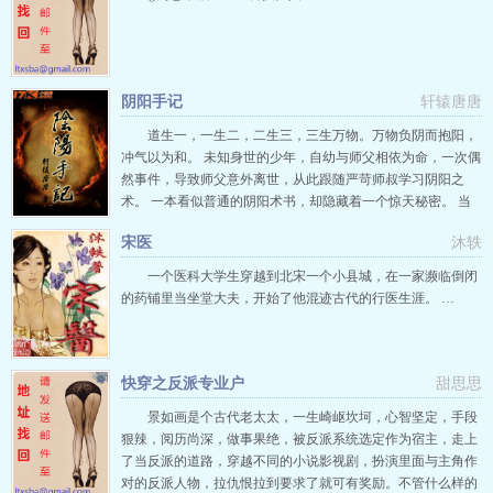
阴阳手记
轩辕唐唐
道生一，一生二，二生三，三生万物。万物负阴而抱阳，
冲气以为和。 未知身世的少年，自幼与师父相依为命，一次偶
然事件，导致师父意外离世，从此跟随严苛师叔学习阴阳之
术。 一本看似普通的阴阳术书，却隐藏着一个惊天秘密。 当
谜团一一解开，究竟是顺应天意，还是逆天改命？…… 老书
宋医
沐轶
《古墓迷津》，移动和阅读畅销前十的悬疑小说，书荒的时候
可以看看。 --------------------------------…
一个医科大学生穿越到北宋一个小县城，在一家濒临倒闭
的药铺里当坐堂大夫，开始了他混迹古代的行医生涯。 …
快穿之反派专业户
甜思思
景如画是个古代老太太，一生崎岖坎坷，心智坚定，手段
狠辣，阅历尚深，做事果绝，被反派系统选定作为宿主，走上
了当反派的道路，穿越不同的小说影视剧，扮演里面与主角作
对的反派人物，拉仇恨拉到要求了就可有奖励。不管什么样的