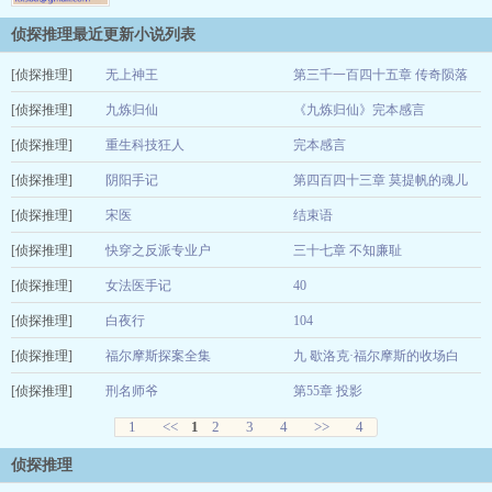
文老太太都游刃有余，不管什么样的男女主，景如画都能辣手
侦探推理最近更新小说列表
摧花，狠狠的虐死他们，拉仇恨值。这条不归路何时是个头，
真不好说，待古董老太太能接受任何淬炼，系统大人一脚踢她
[侦探推理]
无上神王
第三千一百四十五章 传奇陨落
上了轮回道，说那是奖励，…
[侦探推理]
草根
九炼归仙
《九炼归仙》完本感言
2018-03-15
[侦探推理]
博耀
重生科技狂人
完本感言
2018-01-25
[侦探推理]
杰奏
阴阳手记
第四百四十三章 莫提帆的魂儿
2017-08-08
[侦探推理]
轩辕唐唐
宋医
结束语
2017-07-11
[侦探推理]
沐轶
快穿之反派专业户
三十七章 不知廉耻
2017-06-04
[侦探推理]
甜思思
女法医手记
40
2017-05-29
[侦探推理]
王雪梅
白夜行
104
2017-04-18
[侦探推理]
东野圭吾
福尔摩斯探案全集
九 歇洛克·福尔摩斯的收场白
2017-04-17
[侦探推理]
柯南·道尔
刑名师爷
第55章 投影
2017-04-17
沐轶
1
<<
1
2
3
4
>>
4
2017-04-17
侦探推理