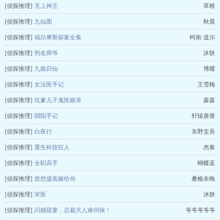
[侦探推理]
无上神王
草根
[侦探推理]
九仙图
秋晨
[侦探推理]
福尔摩斯探案全集
柯南·道尔
[侦探推理]
刑名师爷
沐轶
[侦探推理]
九炼归仙
博耀
[侦探推理]
女法医手记
王雪梅
[侦探推理]
坑爹儿子鬼医娘亲
森森
[侦探推理]
阴阳手记
轩辕唐唐
[侦探推理]
白夜行
东野圭吾
[侦探推理]
重生科技狂人
杰奏
[侦探推理]
全职高手
蝴蝶蓝
[侦探推理]
曾想盛装嫁给你
桑榆未晚
[侦探推理]
宋医
沐轶
[侦探推理]
闪婚甜妻，总裁大人难伺候！
爷爷爷爷爷