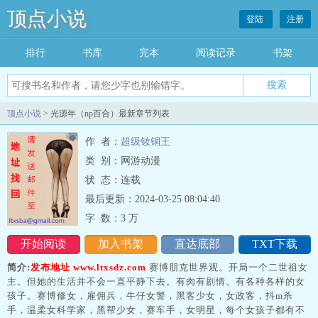
顶点小说
登陆
注册
排行
书库
完本
阅读记录
书架
搜索
顶点小说
> 光源年（np百合）最新章节列表
作 者：
超级钕铜王
类 别：网游动漫
状 态：连载
最后更新：2024-03-25 08:04:40
字 数：
3 万
开始阅读
加入书架
直达底部
TXT下载
简介:
发布地址 www.ltxsdz.com
赛博朋克世界观。开局一个二世祖女
主。但她的生活并不会一直平静下去。有肉有剧情。有各种各样的女
孩子。赛博修女，雇佣兵，牛仔女警，黑客少女，女政客，抖m杀
手，温柔女科学家，黑帮少女，赛车手，女明星，每个女孩子都有不