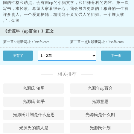
同的性格和萌点。会有副cp的小妈文学，和姐妹骨科的内容。第一次
写书，求轻喷。希望大家看得开心，我会努力更新的！穆舟的一生有
许多贵人。一个爱她护她，精明能干又女强人的姐姐。一个埋人收
尸，烟酒
《光源年（np百合）》正文
第一章h 最新网址：ltxsfb.com
第二章一点h 最新网址：ltxsfb.com
没有了
下一页
相关推荐
光源氏 渣男
光源年np百合
光源氏 知乎
光源意思
光源氏计划是什么意思
光源氏是什么剧
光源氏的情人是
光源氏计划