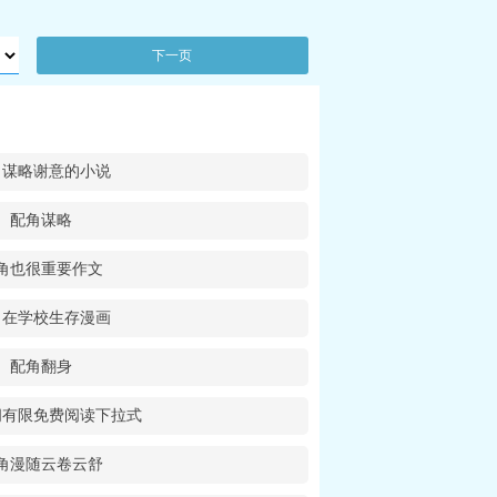
下一页
角谋略谢意的小说
配角谋略
角也很重要作文
角在学校生存漫画
配角翻身
间有限免费阅读下拉式
角漫随云卷云舒