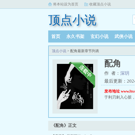
将本站设为首页
收藏顶点小说
顶点小说
首页
永久书架
玄幻小说
武侠小说
书库榜单
阅读记录
顶点小说
> 配角最新章节列表
配角
作 者：
深玥
最后更新：2024-0
发布地址 www.ltxs
于利刃刺入心脏
《配角》正文