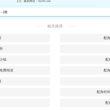
【1】 最新网址：ltxsfb.com
相关推荐
词
配
所
少钱
配
免费阅读
配
镜
配角时
配