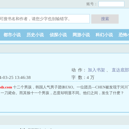
账号：
搜索
都市小说
历史小说
侦探小说
网游小说
科幻小说
恐怖
动 作：
加入书架
、
直达底部
3-25 13:46:38
字 数：
4 万
dz.com
十二个男孩，韩国人气男子团体EXO。一位团员—CHEN被发现于河
，一刀毙命。而其馀十一个男孩，态度却明显不同。他们之间，发生了什麽？