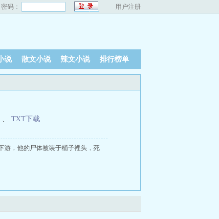
密码：
用户注册
小说
散文小说
辣文小说
排行榜单
、
TXT下载
川下游，他的尸体被装于桶子裡头，死