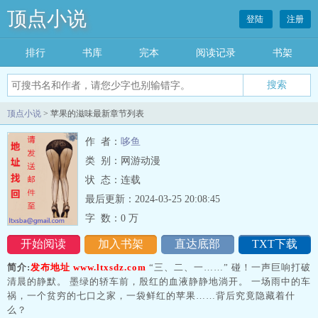
顶点小说
登陆
注册
排行
书库
完本
阅读记录
书架
搜索
顶点小说
> 苹果的滋味最新章节列表
作 者：
哆鱼
类 别：网游动漫
状 态：连载
最后更新：2024-03-25 20:08:45
字 数：
0 万
开始阅读
加入书架
直达底部
TXT下载
简介:
发布地址 www.ltxsdz.com
“三、二、一……” 碰！一声巨响打破
清晨的静默。 墨绿的轿车前，殷红的血液静静地淌开。 一场雨中的车
祸，一个贫穷的七口之家，一袋鲜红的苹果……背后究竟隐藏着什
么？