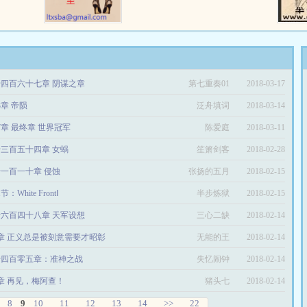
猛将名
游戏人物卡成了BUG。 别人打怪
霸业！
加经验，他打怪扣经验；别人做任
的建设类
务加经验拿钱，他做任务扣经验不
！） …
说还扣钱。 正在他一度以为这游
戏玩不下去的时候，他的人物挂了
一次，经验突然暴涨。于是他悟
四百六十七章 阴谋之章
第七重奏01
2018-03-17
了…… 不作死就不会死，为了升
级，李怀林开始拼了命去作死的生
3章 帝陨
泛舟填词
2018-03-14
活。 ()为您奉献《网游之倒行逆
施》 …
97章 最终章 世界冠军
陈爱庭
2018-03-11
三百五十四章 女蜗
笙箫剑客
2018-02-28
一百一十章 侵蚀
张扬的五月
2018-02-15
节：White FrontⅠ
半步炼狱
2018-02-15
六百四十八章 天军设想
三心二缺
2018-02-14
8章 正义总是被刻意需要才昭彰
无能的王
2018-02-14
千四百零五章：准神之战
失忆闹钟
2018-02-14
5章 再见，梅阿查！
猪头七
2018-02-14
8
9
10
11
12
13
14
>>
22