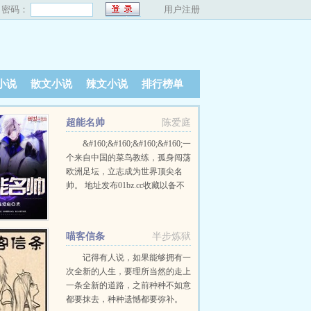
密码：
用户注册
小说
散文小说
辣文小说
排行榜单
超能名帅
陈爱庭
&#160;&#160;&#160;&#160;一
个来自中国的菜鸟教练，孤身闯荡
欧洲足坛，立志成为世界顶尖名
帅。 地址发布01bz.cc收藏以备不
————————————
时之需 …
喵客信条
半步炼狱
记得有人说，如果能够拥有一
次全新的人生，要理所当然的走上
一条全新的道路，之前种种不如意
都要抹去，种种遗憾都要弥补。