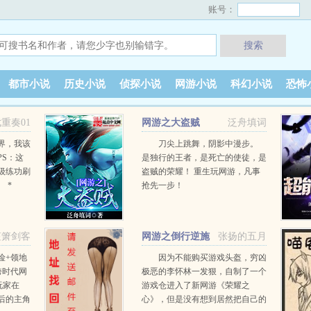
账号：
搜索
都市小说
历史小说
侦探小说
网游小说
科幻小说
恐怖
重奏01
网游之大盗贼
泛舟填词
界，我该
刀尖上跳舞，阴影中漫步。
PS：这
是独行的王者，是死亡的使徒，是
级练功刷
盗贼的荣耀！ 重生玩网游，凡事
 *
抢先一步！
萝莉、卖
————————————————————
的读者点
我这一生都只忠于自己， 我所做
子自觉用砖
的一切选择， 都是心甘情愿，自
笙箫剑客
网游之倒行逆施
张扬的五月
S4：请不
由意志的结果。 我从来没有被任
忙的。
何人，任何事物所奴役，挟制，连
险+领地
因为不能购买游戏头盔，穷凶
神也办不到！ 我可以因崇拜，尊
跨时代网
极恶的李怀林一发狠，自制了一个
重而向他人低头，但绝不因屈从而
玩家在
游戏仓进入了新网游《荣耀之
低头！ 读者群：437959140，喜欢
后的主角
心》，但是没有想到居然把自己的
本书的朋友可以…