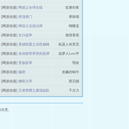
[网游动漫]
网游之全球在线
笙箫剑客
[网游动漫]
绝顶唐门
果味喵
[网游动漫]
网游之近战法师
蝴蝶蓝
[网游动漫]
女仆战争
激情香蕉
[网游动漫]
英雄联盟之决胜巅峰
机器人布里茨
[网游动漫]
名侦探世界里的巫师
追梦人Love平
[网游动漫]
贵族纹章
翔炎
[网游动漫]
贼胆
发飙的蜗牛
[网游动漫]
幽暗主宰
西贝猫
[网游动漫]
王者荣耀之最强战队
千古力
者欣赏。