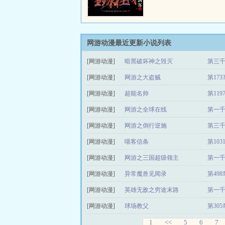
如何建设领地，招募历史
士，搅动风云，成就帝王
（PS：回归最原汁原味
争霸网游，期待您的加盟
网游动漫最近更新小说列表
[网游动漫]
暗黑破坏神之毁灭
第三千
[网游动漫]
网游之大盗贼
第173
[网游动漫]
超能名帅
第11
[网游动漫]
网游之全球在线
第一千
[网游动漫]
网游之倒行逆施
第三千
[网游动漫]
喵客信条
第1031
[网游动漫]
网游之三国超级领主
第一千
[网游动漫]
异常魔兽见闻录
第49
[网游动漫]
英雄无敌之穷途末路
第一
[网游动漫]
球场教父
第30
1
<<
5
6
7