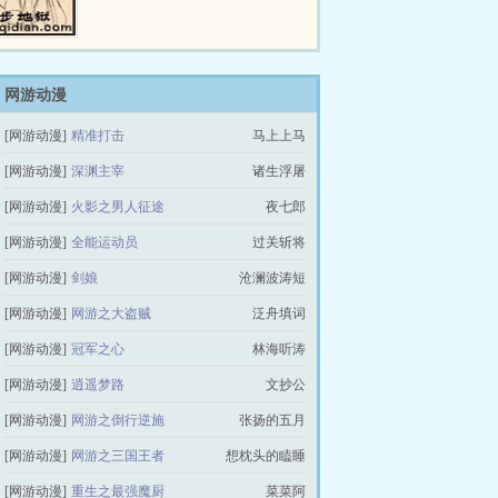
猫崽对此朱唇轻启，轻轻呸了一个
——这种人没瘸腿，当然不会知道
瘸腿猫的苦楚，更不会理解瘸腿猫
崽在往上爬的时候，需要付出多少
辛酸与痛苦。 PS:本文主角不是盗
网游动漫
贼、不是刺客，对非此职业无爱
[网游动漫]
精准打击
马上上马
的，请不要看完后掀桌。 …
[网游动漫]
深渊主宰
诸生浮屠
[网游动漫]
火影之男人征途
夜七郎
[网游动漫]
全能运动员
过关斩将
[网游动漫]
剑娘
沧澜波涛短
[网游动漫]
网游之大盗贼
泛舟填词
[网游动漫]
冠军之心
林海听涛
[网游动漫]
逍遥梦路
文抄公
[网游动漫]
网游之倒行逆施
张扬的五月
[网游动漫]
网游之三国王者
想枕头的瞌睡
[网游动漫]
重生之最强魔厨
菜菜阿